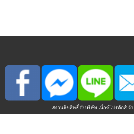
สงวนลิขสิทธิ์ ©
บริษัท เน็กซ์โปรดักส์ จำ