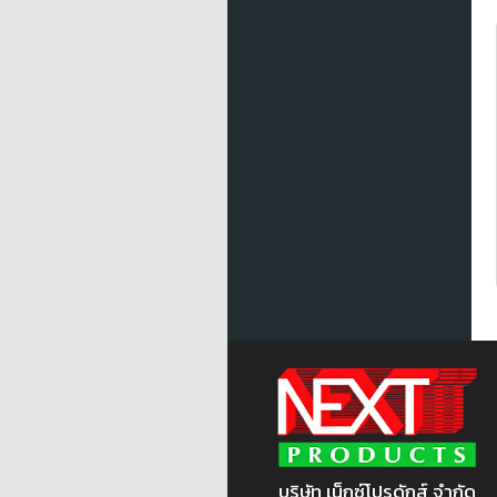
บริษัท เน็กซ์โปรดักส์ จำกัด