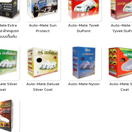
ate Extra
Auto-Mate Sun
Auto-Mate Tyvek
Auto-Mate
 ผ้าคลุมรถ
Protect
DuPont
Tyvek DuP
บบเต็มคัน
te Silver
Auto-Mate Deluxe
Auto-Mate Nylon
Auto-Mate S
oat
Silver Coat
Coat